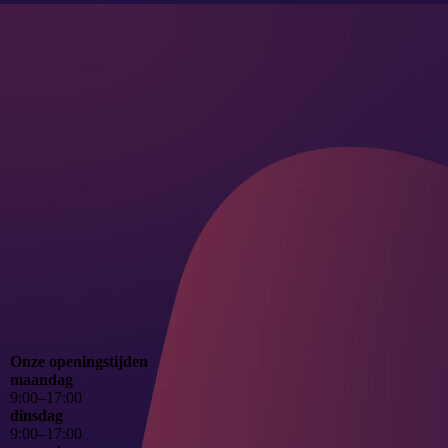
aef_2390112_cm-a
Onze openingstijden
maandag
9
:
00
–
17
:
00
dinsdag
9
:
00
–
17
:
00