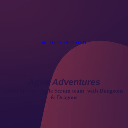
ONZE DIENSTEN
Agile Adventures
Level up your Agile Scrum team
with Du
ngeons
& Dragons