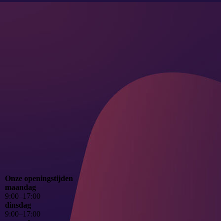
aef_2390112_cm-a
Onze openingstijden
maandag
9
:
00
–
17
:
00
dinsdag
9
:
00
–
17
:
00