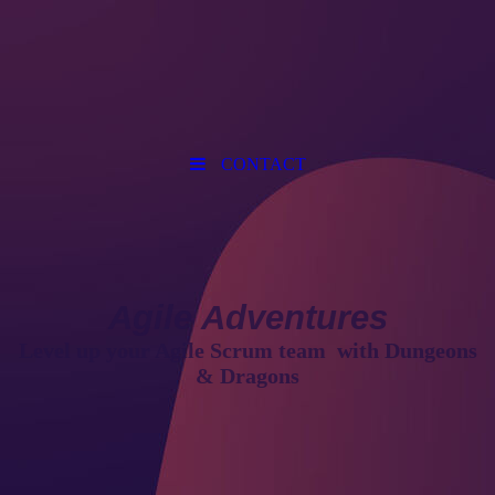
CONTACT
Agile Adventures
Level up your Agile Scrum team
with Du
ngeons
& Dragons